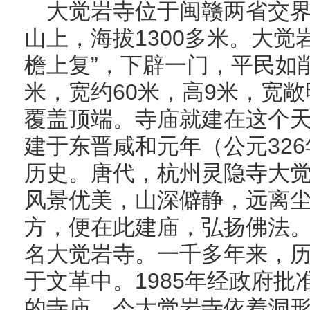
大觉岩寺位于闽赣两省交
山上，海拔1300多米。大觉
檐上复”，下辟一门，平民如
米，宽约60米，高9米，宽
覆盖顶端。寺庙就建在这个
建于东晋咸和元年（公元326
历史。唐代，杭州灵隐寺大
风景优美，山深僻静，远离
方，便在此建庙，弘扬佛法
名大觉岩寺。一千多年来，
于文革中。1985年经政府
的寺庙。今大觉岩寺依着洞