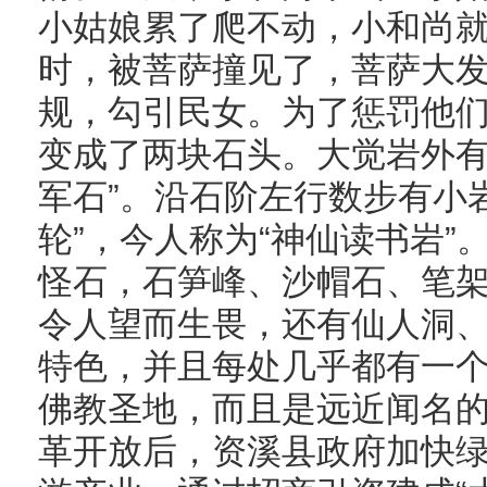
小姑娘累了爬不动，小和尚
时，被菩萨撞见了，菩萨大
规，勾引民女。为了惩罚他
变成了两块石头。大觉岩外有
军石”。沿石阶左行数步有小
轮”，今人称为“神仙读书岩
怪石，石笋峰、沙帽石、笔
令人望而生畏，还有仙人洞
特色，并且每处几乎都有一
佛教圣地，而且是远近闻名
革开放后，资溪县政府加快